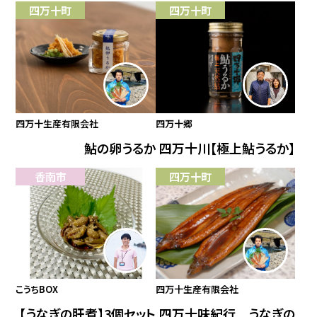
四万十町
四万十町
四万十生産有限会社
四万十郷
鮎の卵うるか
四万十川【極上鮎うるか】
香南市
四万十町
こうちBOX
四万十生産有限会社
【うなぎの肝煮】3個セット
四万十味紀行 うなぎの