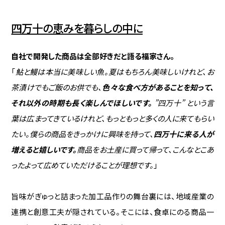
四万十の恵みを暮らしの中に
自社で開発した商品は全部好きだと語る福家さん。
「
鮎と鰻は本当に美味しい魚。夏はもちろん美味しいけれど、お
茶漬けでもご飯のお供でも、
色々な食べ方があることを知って、
それ以外の時期も長く楽しんでほしいです。
”四万十” という言
葉は広まってきているけれど、もっともっと多くの人に来てもらい
たい。僕らの商品をきっかけに興味を持って、
四万十に来る人が
増えると嬉しいです。
商品をお土産に買って帰って、こんなとこあ
ったよって広めていただけることが理想です。
」
旨味がぎゅっと詰まった加工品作りの舞台裏には、地域産業の
連携と創意工夫が隠されている。そこには、食卓にのる商品一