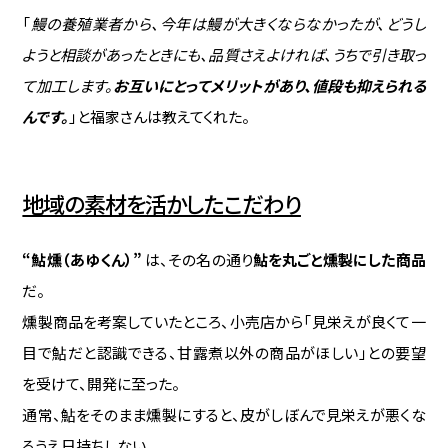
「
鰻の養殖業者から、今年は鰻が大きくならなかったが、どうし
ようと相談があったときにも、品質さえよければ、うちで引き取っ
て加工します。
お互いにとってメリットがあり、値段も抑えられる
んです。
」と福家さんは教えてくれた。
地域の素材を活かしたこだわり
“鮎燻（あゆくん）”
は、その名の通り
鮎を丸ごと燻製にした商品
だ。
燻製商品を考案していたところ、小売店から「見栄えが良くて一
目で鮎だと認識できる、甘露煮以外の商品がほしい」との要望
を受けて、開発に至った。
通常、鮎をそのまま燻製にすると、皮がしぼんで見栄えが悪くな
るうえ日持ちしない。