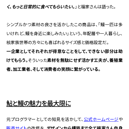
く、もっと日常的に食べてもらいたい。
」と福家さんは語った。
シンプルかつ素材の良さを活かしたこの商品は、「鰻一匹は多
いけれど、鰻を身近に楽しみたい」という、年配層や一人暮らし、
核家族世帯の方々にも喜ばれるサイズ感と価格設定だ。
一企業としてそれぞれが得意なことをして、できない部分は助
けてもらう。
そういった
素材を無駄にせず活かす工夫が、養殖業
者、加工業者、そして消費者の笑顔に繋がっている。
鮎と鰻の魅力を最大限に
元プログラマーとしての知見を活かして、
公式ホームページ
や
販売サイト
の改修を、
デザインから構築まで全て福家さん自身