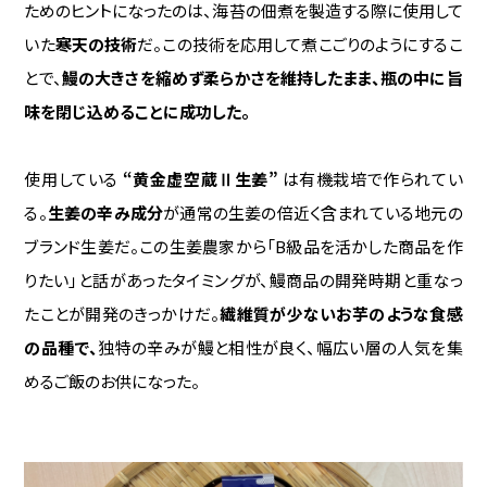
ためのヒントになったのは、海苔の佃煮を製造する際に使用して
いた
寒天の技術
だ。この技術を応用して煮こごりのようにするこ
とで、
鰻の大きさを縮めず柔らかさを維持したまま、瓶の中に旨
味を閉じ込めることに成功した。
使用している
“黄金虚空蔵Ⅱ生姜”
は有機栽培で作られてい
る。
生姜の辛み成分
が通常の生姜の倍近く含まれている地元の
ブランド生姜だ。この生姜農家から「B級品を活かした商品を作
りたい」と話があったタイミングが、鰻商品の開発時期と重なっ
たことが開発のきっかけだ。
繊維質が少ないお芋のような食感
の品種で、
独特の辛みが鰻と相性が良く、幅広い層の人気を集
めるご飯のお供になった。