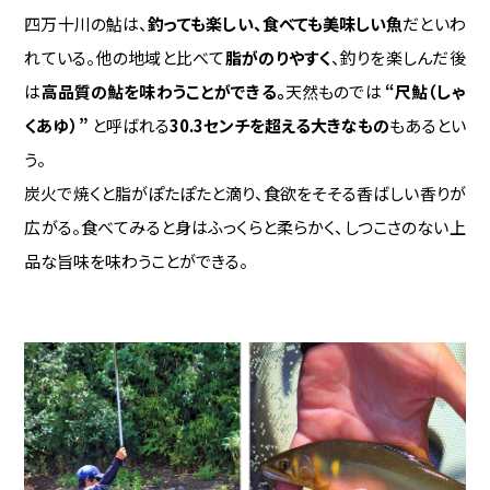
四万十川の鮎は、
釣っても楽しい、食べても美味しい魚
だといわ
れている。他の地域と比べて
脂がのりやすく
、釣りを楽しんだ後
は
高品質の鮎を味わうことができる。
天然ものでは
“尺鮎（しゃ
くあゆ）”
と呼ばれる
30.3センチを超える大きなもの
もあるとい
う。
炭火で焼くと脂がぽたぽたと滴り、食欲をそそる香ばしい香りが
広がる。食べてみると身はふっくらと柔らかく、しつこさのない上
品な旨味を味わうことができる。