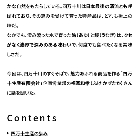
かな自然をもたらしている。四万十川は
日本最後の清流とも呼
ばれており、
その恵みを受けて育った特産品は、どれも極上の
味だ。
なかでも、澄み渡った水で育った
鮎（あゆ）
と
鰻（うなぎ）は、クセ
がなく濃厚で深みのある味わい
で、何度でも食べたくなる美味
しさだ。
今回は、四万十川のすぐそばで、魅力あふれる商品を作る
「四万
十生産有限会社」
企画営業部の
福家和孝（ふけ かずたか）
さん
に話を聞いた。
Contents
四万十生産の歩み