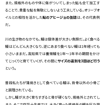
また、規格外のものや体に傷がついてしまった鮎も全て加工す
ることで、貴重な鮎を無駄にしないよう工夫している。オリーブオ
イルとの相性を活かした
鮎のアヒージョの缶詰
は、その代表例
だ。
川の生き物のなかでも、鰻は個体差が大きい魚類だ。よく食べる
鰻はどんどん大きくなり、逆にあまり食べない鰻は1年経っても
小さいままだ。高知県では養殖鰻を1年〜1年半の期間をかけ
てじっくりと育てていくが、その間に
サイズの選別を3回ほど行う
という
。
普段私たちが蒲焼きとして食べている鰻は、背骨以外の小骨ご
と調理されている。
しかし鰻が大きく育ちすぎると骨が硬くなり、規格外とされてし
まう。そこで四万十生産では、大きく育った規格外の鰻を圧力調