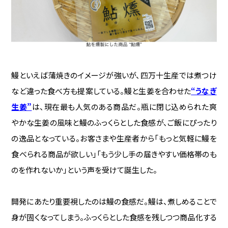
鰻といえば蒲焼きのイメージが強いが、四万十生産では煮つけ
など違った食べ方も提案している。鰻と生姜を合わせた
“うなぎ
生姜”
は、現在最も人気のある商品だ。瓶に閉じ込められた爽
やかな生姜の風味と鰻のふっくらとした食感が、ご飯にぴったり
の逸品となっている。お客さまや生産者から「もっと気軽に鰻を
食べられる商品が欲しい」「もう少し手の届きやすい価格帯のも
のを作れないか」という声を受けて誕生した。
開発にあたり重要視したのは鰻の食感だ。鰻は、煮しめることで
身が固くなってしまう。ふっくらとした食感を残しつつ商品化する