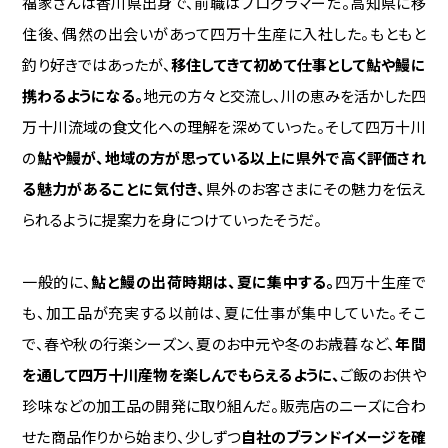
福家さんは香川県出身で、前職はプログラマーだ。高知県に移
住後、偶然の出会いがあって四万十生産に入社した。もともと
釣り好きではあったが、
移住してきて初めて仕事として鮎や鰻に
携わるようになる。
地元の方々と交流し、川の恵みを活かした四
万十川流域の食文化への理解を深めていった。そして四万十川
の
鮎や鰻が、地域の方が思っている以上に県外で高く評価され
る魅力があることに気付き、
県外のお客さまにその魅力を伝え
られるように提案力を身につけていったそうだ。
一般的に、
鮎と鰻の出荷時期は、夏に集中する。
四万十生産で
も、加工品が充実する以前は、夏に仕事が集中していた。そこ
で、春や秋の行楽シーズン、夏のお中元や冬のお歳暮など、
年間
を通して四万十川産物を楽しんでもらえるように、
ご飯のお供や
珍味などの加工品の開発に取り組んだ。販売店のニーズに合わ
せた商品作りから始まり、少しずつ
自社のブランドイメージを確