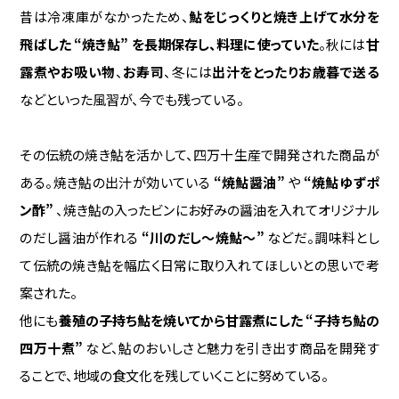
昔は冷凍庫がなかったため、
鮎をじっくりと焼き上げて水分を
飛ばした “焼き鮎” を長期保存し、料理に使っていた
。秋には
甘
露煮やお吸い物
、
お寿司
、冬には
出汁をとったりお歳暮で送る
などといった風習が、今でも残っている。
その伝統の焼き鮎を活かして、四万十生産で開発された商品が
ある。焼き鮎の出汁が効いている
“焼鮎醤油”
や
“焼鮎ゆずポ
ン酢”
、焼き鮎の入ったビンにお好みの醤油を入れてオリジナル
のだし醤油が作れる
“川のだし〜焼鮎～”
などだ。調味料とし
て伝統の焼き鮎を幅広く日常に取り入れてほしいとの思いで考
案された。
他にも
養殖の子持ち鮎を焼いてから甘露煮にした “子持ち鮎の
四万十煮”
など、鮎のおいしさと魅力を引き出す商品を開発す
ることで、地域の食文化を残していくことに努めている。