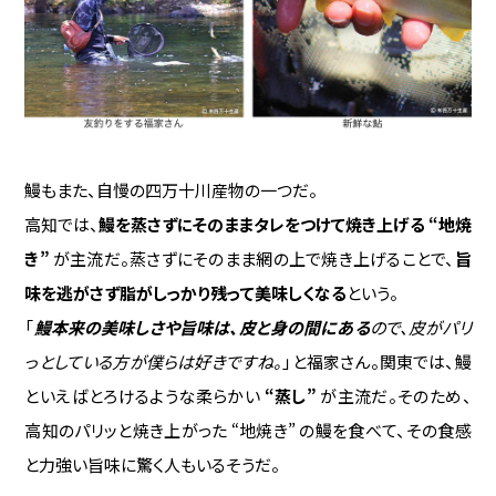
鰻もまた、自慢の四万十川産物の一つだ。
高知では、
鰻を蒸さずにそのままタレをつけて焼き上げる “地焼
き”
が主流だ。蒸さずにそのまま網の上で焼き上げることで、
旨
味を逃がさず脂がしっかり残って美味しくなる
という。
「
鰻本来の美味しさや旨味は、皮と身の間にある
ので、皮がパリ
っとしている方が僕らは好きですね。
」と福家さん。関東では、鰻
といえばとろけるような柔らかい
“蒸し”
が主流だ。そのため、
高知のパリッと焼き上がった “地焼き” の鰻を食べて、その食感
と力強い旨味に驚く人もいるそうだ。