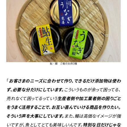
「
お客さまのニーズに合わせて作り、できるだけ添加物は使わ
ず、必要な分だけにしています。
こういうものが余って困ってる、
売れなくて困ってるっていう
生産者側や加工業者側の困りごと
をうまく活用することで、お互い喜んでいける商品を作りたい。
そういう声を大事にしています。
また、鰻は高価なイメージが強
いですが、魚としてとても美味しいんです。
特別な日だけじゃな