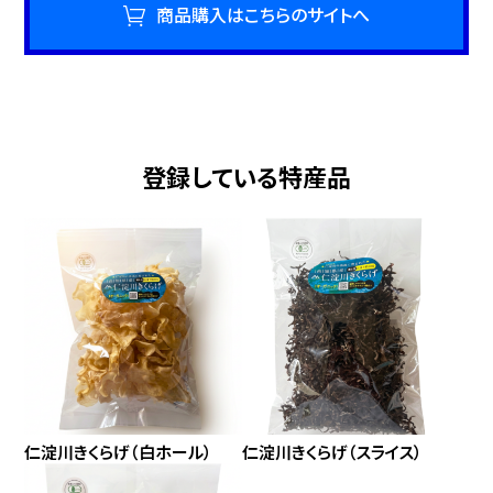
商品購入はこちらのサイトへ
炒め物、スープ、酢の物、サラダ、ラーメン、鍋料理など、毎日の料理に
幅広くお使いいただけます。
私たちの原点は、「学校給食に安心して食べられる国産きくらげを届
けたい」という思いです。中国産が多く流通する中で、子どもたちにも
登録している特産品
安心して食べてもらえる高知県産きくらげを作りたい。その思いか
ら、栽培環境や品質管理にこだわり続けてきました。
現在では、学校給食をはじめ、外食チェーン、量販店、飲食店、通販な
ど、家庭用から業務用まで幅広くご利用いただいております。
また、白あらげきくらげは「高知家のうまいもの大賞2025」において
優秀賞を受賞しました。これからも高知県仁淀川町から、自然の恵
みと生産者の思いが詰まったきくらげを全国へお届けしてまいりま
仁淀川きくらげ（白ホール）
仁淀川きくらげ（スライス）
す。