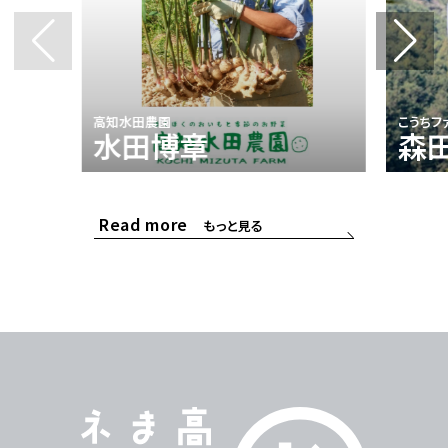
高知水田農園
こうちフ
水田博章
森
Read more
もっと見る