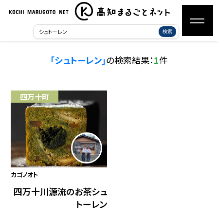
検索
「シュトーレン」
の検索結果：
1
件
四万十町
カゴノオト
四万十川源流のお茶シュ
トーレン