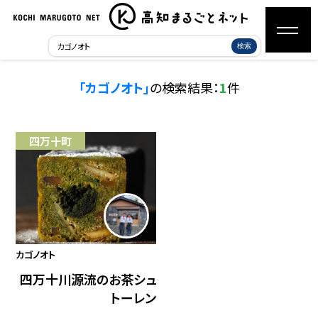
検索
「カゴノオト」
の検索結果：
1
件
四万十町
カゴノオト
四万十川源流のお茶シュ
トーレン