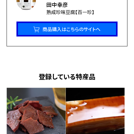
お酒のおつまみとして、または携帯食、非常食用としてご活用くだ
田中幸彦
さい。
熟成珍味豆腐【百一珍】
商品購入はこちらのサイトへ
登録している特産品