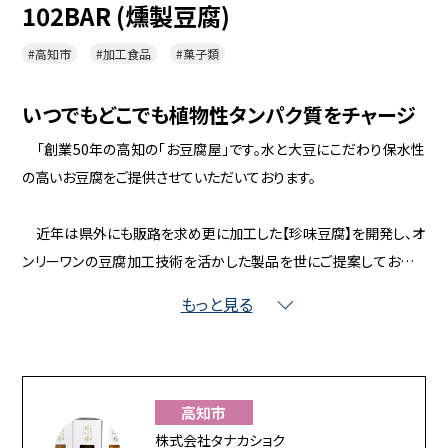
102BAR (燻製豆腐)
#高知市
#加工食品
#菓子類
いつでもどこでも植物性タンパク質をチャージ
「創業50年の高知の「お豆腐屋」です。水と大豆にこだわり保水性
の高いお豆腐をご提供させていただいております。
近年は県外にも販路を求め更に加工した【珍味豆腐】を開発し、オ
ンリーワンの豆腐加工技術を活かした製品を世にご提案しておりま
す。
もっと見る
全商品にて使用している添加物は「にがり」のみで、安心してお召
し上がりいただける植物性タンパク質豊富な製品を開発し各地の
方々にご愛用いただております。
高知市
株式会社タナカショク