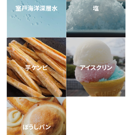
室戸海洋深層水
塩
芋ケンピ
アイスクリン
ぼうしパン