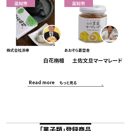
高知市
高知市
株式会社浜幸
あおぞら蒼空舎
白花栴檀
土佐文旦マーマレード
Read more
もっと見る
「菓子類」登録商品