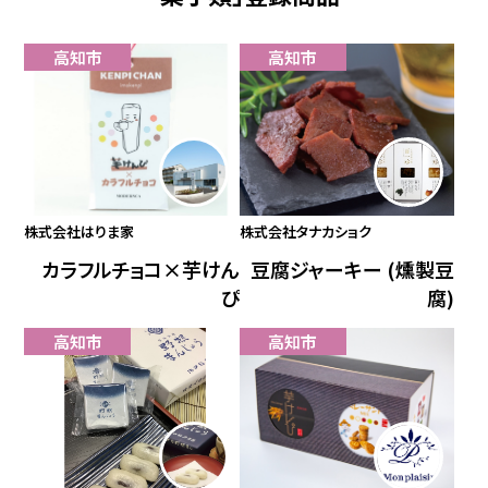
高知市
高知市
株式会社はりま家
株式会社タナカショク
カラフルチョコ×芋けん
豆腐ジャーキー (燻製豆
ぴ
腐)
高知市
高知市