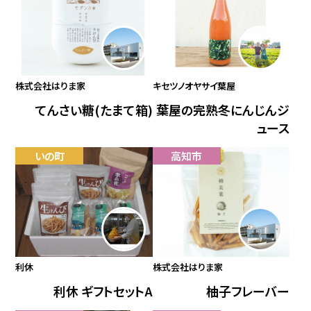
株式会社はりま家
キセツノオヤサイ葉屋
てんさい糖(たまて箱)
葉屋の完熟冬にんじんジ
ュース
いの町
高知市
利休
株式会社はりま家
利休 ギフトセットA
柚子フレーバー