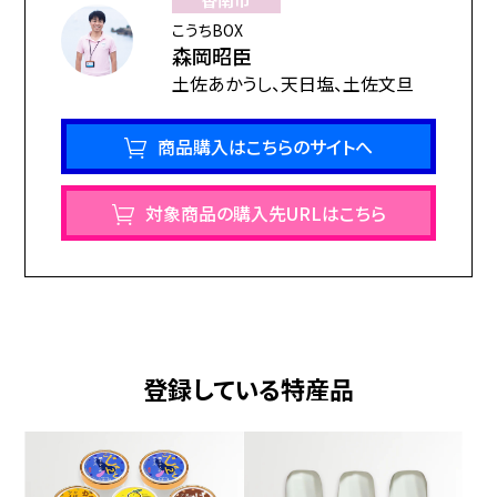
ぴったりです。
こうちBOX
一度食べたら忘れられない、その独特の美味しさをぜひご堪能くだ
森岡昭臣
さい。
土佐あかうし、天日塩、土佐文旦
【セット内容】
商品購入はこちらのサイトへ
・焼きナス 100ｍlカップ×１
・焼きいも 100ｍlカップ×１
対象商品の購入先URLはこちら
・かぼちゃ 100ｍlカップ×１
・卵（土佐ジロー）100ｍlカップ×１
・黒糖 100ｍlカップ×１
・酒粕 100ｍlカップ×１
※（同梱）冷却保冷剤300ｇ、スプーン６個
登録している特産品
◆アレルゲン（７品目）卵 乳 含む
・マイナス18℃以下保存
・二重包装にて、ヤマト冷凍クール便発送。北海道、沖縄、離島発送不