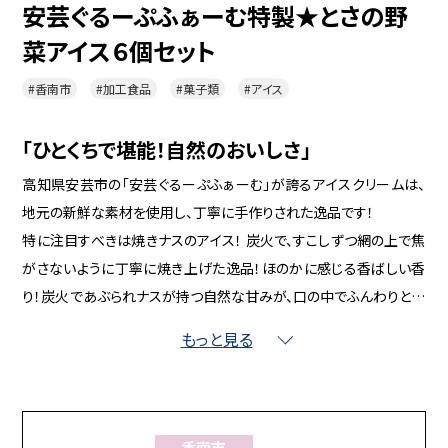
安芸ぐるーぷふぁーむ特製★とさの野
菜アイス６個セット
#香南市
#加工食品
#菓子類
#アイス
「ひとくちで堪能！自然のおいしさ」
高知県安芸市の「安芸ぐるーぷふぁーむ」が誇るアイスクリームは、
地元の新鮮な素材を使用し、丁寧に手作りされた逸品です！
特に注目すべきは焼きナスのアイス！ 炭火で、すこしずつ網の上で焦
がさないように丁寧に焼き上げた逸品！ほのかに感じる香ばしい香
り！炭火であぶられナスが持つ自然な甘みが、口の中でふんわりと広
がり、 まるで贅沢なデザートのような味わいを楽しめます。
もっと見る
また、高知県産の野菜や特産物をふんだんに使い、素材そのものの
美味しさを最大限に引き出すことにこだわっています。
手作りならではの温かみのある食感と、どこか懐かしい味わいが魅
力のこのアイスクリームは、大切な人との特別な時間や贈り物にも
香南市