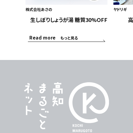
株式会社あさの
ヤドリギ
生しぼりしょうが湯 糖質30%OFF
高
Read more
もっと見る