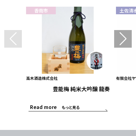
香南市
土佐清
高木酒造株式会社
有限会社ヤ
豊能梅 純米大吟醸 龍奏
Read more
もっと見る