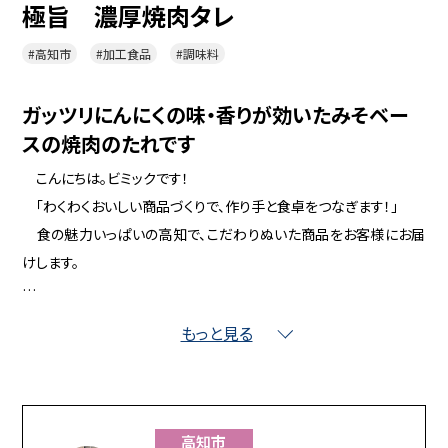
極旨 濃厚焼肉タレ
#高知市
#加工食品
#調味料
ガッツリにんにくの味・香りが効いたみそベー
スの焼肉のたれです
こんにちは。ビミックです！
「わくわくおいしい商品づくりで、作り手と食卓をつなぎます！」
食の魅力いっぱいの高知で、こだわりぬいた商品をお客様にお届
けします。
【素材と味にこだわった、手造りの焼肉タレ】
もっと見る
食卓に！アウトドアに！ 南国土佐ののどかな四万十のほとり、一
人のおばあちゃんのレシピから生まれました。ガッツリにんにくの味・
香りが効いたみそベースの焼肉のたれです。
食プロ資格者監修により大手ではできないにんにくのフレッシュ
高知市