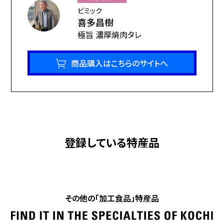
感を残す研究を重ね、にんにくの風味を最大限活かす工夫をし、手
ビミック
造りでていねいに仕上げています。
喜多昌樹
50年来種を継ぎ無農薬栽培の希少な高知県在来種「赤系にんに
極旨 濃厚焼肉タレ
く」がこじゃんと効いた旨さ最強のタレです。
高知県佐川町産のこだわりりんごをたっぷり使用しているため、に
商品購入はこちらのサイトへ
んにくのにおいが残りにくいです。人工甘味料・調味料・保存料は不
使用、素材にこだわった焼肉タレです。にんにくたっぷりで甘さ控え
め、お酒とも相性抜群です！焼肉だけでなく、おつまみ・まぜそば・野
菜いため・焼きうどん等の調味料としても幅広くアレンジできます。
登録している特産品
何気なく家庭内で味わっていましたが、 おすそ分けした方々から
｢もうこのタレじゃないといかんなった｣と多くの声に、 市販品にはな
い特別な味のタレであることに気づかされました。
ご家庭でもおいしくたのしく焼肉を食べていただくために、常に創
その他の「加工食品」特産品
意工夫をこらして、丁寧に商品を作ります。