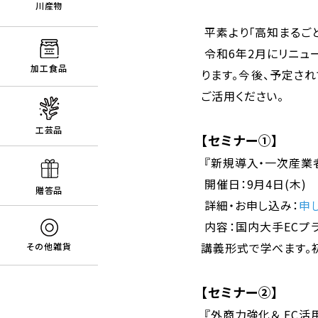
川産物
平素より「高知まるごと
令和6年2月にリニュ
加工食品
ります。今後、予定さ
ご活用ください。
工芸品
【セミナー①】
『新規導入・一次産業者
開催日：9月4日(木)
贈答品
詳細・お申し込み：
申
内容：国内大手ECプラ
講義形式で学べます。
その他雑貨
【セミナー②】
『外商力強化＆ EC活