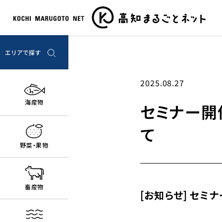
エリアで探す
高知市エリア
2025.08.27
四万十・足摺エリア
海産物
セミナー開
奥四万十エリア
仁淀川エリア
て
嶺北エリア
野菜・果物
物部川エリア
安芸・室戸エリア
畜産物
[お知らせ] セミ