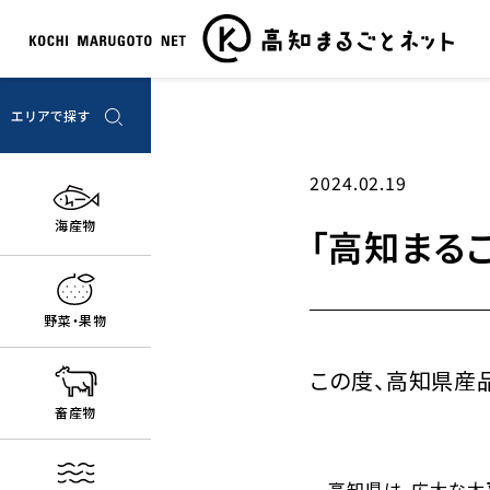
エリアで探す
高知市エリア
2024.02.19
四万十・足摺エリア
海産物
「高知まる
奥四万十エリア
仁淀川エリア
嶺北エリア
野菜・果物
物部川エリア
この度、高知県産
安芸・室戸エリア
畜産物
高知県は、広大な太平