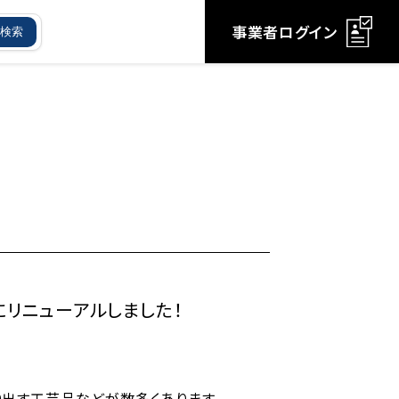
事業者ログイン
検索
！
にリニューアルしました！
出す工芸品などが数多くあります。