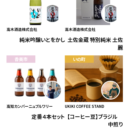
高木酒造株式会社
高木酒造株式会社
純米吟醸いとをかし
土佐金蔵 特別純米 土佐
麗
香美市
いの町
高知カンパーニュブルワリー
UKIKI COFFEE STAND
定番４本セット
【コーヒー豆】ブラジル
中煎り