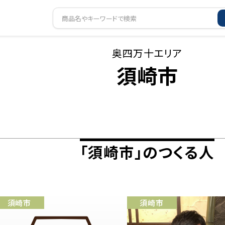
奥四万十エリア
須崎市
「須崎市」のつくる人
須崎市
須崎市