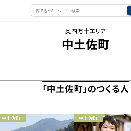
奥四万十エリア
中土佐町
「中土佐町」のつくる人
中土佐町
中土佐町